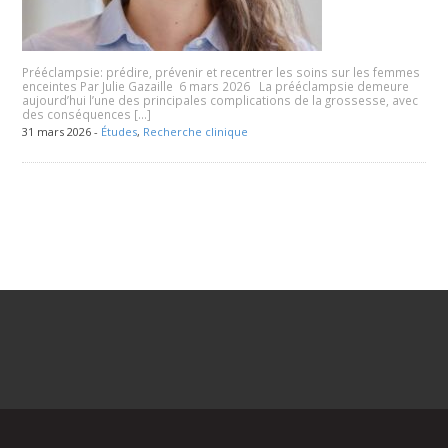
Prééclampsie: prédire, prévenir et recentrer les soins sur les femmes
enceintes Par Julie Gazaille 6 mars 2026 La prééclampsie demeure
aujourd’hui l’une des principales complications de la grossesse, avec
des conséquences […]
31 mars 2026 -
Études
,
Recherche clinique