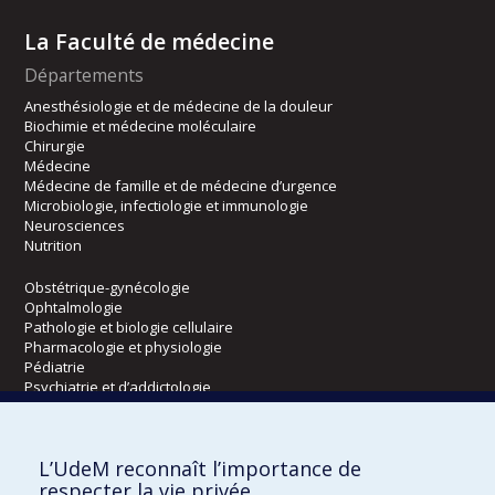
La Faculté de médecine
Départements
Anesthésiologie et de médecine de la douleur
Biochimie et médecine moléculaire
Chirurgie
Médecine
Médecine de famille et de médecine d’urgence
Microbiologie, infectiologie et immunologie
Neurosciences
Nutrition
Obstétrique-gynécologie
Ophtalmologie
Pathologie et biologie cellulaire
Pharmacologie et physiologie
Pédiatrie
Psychiatrie et d’addictologie
Radiologie, radio-oncologie et médecine nucléaire
L’UdeM reconnaît l’importance de
Écoles
respecter la vie privée