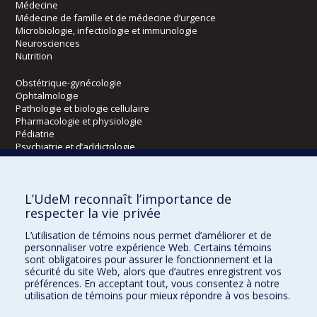
Médecine
Médecine de famille et de médecine d’urgence
Microbiologie, infectiologie et immunologie
Neurosciences
Nutrition
Obstétrique-gynécologie
Ophtalmologie
Pathologie et biologie cellulaire
Pharmacologie et physiologie
Pédiatrie
Psychiatrie et d’addictologie
Radiologie, radio-oncologie et médecine nucléaire
L’UdeM reconnaît l’importance de
Écoles
respecter la vie privée
Kinésiologie et des sciences de l’activité physique
L’utilisation de témoins nous permet d’améliorer et de
Orthophonie et audiologie
personnaliser votre expérience Web. Certains témoins
Réadaptation
sont obligatoires pour assurer le fonctionnement et la
sécurité du site Web, alors que d’autres enregistrent vos
préférences. En acceptant tout, vous consentez à notre
Directions
utilisation de témoins pour mieux répondre à vos besoins.
DPC