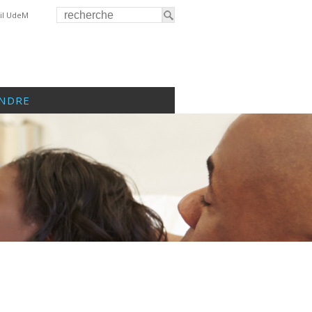
il UdeM
INDRE