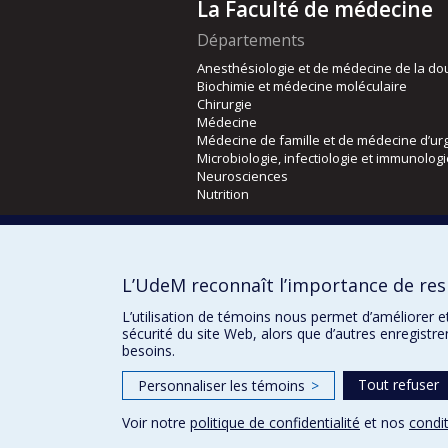
La Faculté de médecine
Départements
Anesthésiologie et de médecine de la do
Biochimie et médecine moléculaire
Chirurgie
Médecine
Médecine de famille et de médecine d’ur
Microbiologie, infectiologie et immunolog
Neurosciences
Nutrition
Écoles
Kinésiologie et des sciences de l’activité
L’UdeM reconnaît l’importance de resp
Orthophonie et audiologie
Réadaptation
L’utilisation de témoins nous permet d’améliorer e
sécurité du site Web, alors que d’autres enregistr
besoins.
Tout refuser
Personnaliser les témoins
>
Voir notre
politique de confidentialité
et nos
condit