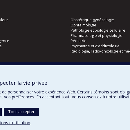
uleur
Obstétrique-gynécologie
Ophtalmologie
Pathologie et biologie cellulaire
Pharmacologie et physiologie
gence
Pédiatrie
ie
Psychiatrie et d’addictologie
Radiologie, radio-oncologie et mé
Directions
 physique
DPC
ecter la vie privée
CPASS
Éthique clinique
t de personnaliser votre expérience Web. Certains témoins sont oblig
ent vos préférences. En acceptant tout, vous consentez à notre utili
Tout accepter
Confidentialité
Co
ions d’utilisation
.