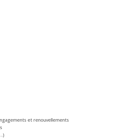
 engagements et renouvellements
és
…)