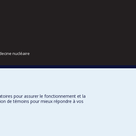
decine nucléaire
atoires pour assurer le fonctionnement et la
sation de témoins pour mieux répondre à vos
nditions d’utilisation
Paramètres des témoins