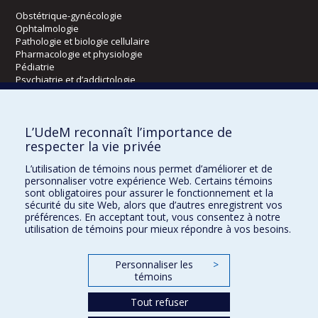
Obstétrique-gynécologie
Ophtalmologie
Pathologie et biologie cellulaire
Pharmacologie et physiologie
Pédiatrie
Psychiatrie et d’addictologie
Radiologie, radio-oncologie et médecine nucléaire
L’UdeM reconnaît l’importance de
Écoles
respecter la vie privée
Kinésiologie et des sciences de l’activité physique
L’utilisation de témoins nous permet d’améliorer et de
Orthophonie et audiologie
personnaliser votre expérience Web. Certains témoins
Réadaptation
sont obligatoires pour assurer le fonctionnement et la
sécurité du site Web, alors que d’autres enregistrent vos
préférences. En acceptant tout, vous consentez à notre
Directions
utilisation de témoins pour mieux répondre à vos besoins.
DPC
CPASS
Personnaliser les
>
Éthique clinique
témoins
Tout refuser