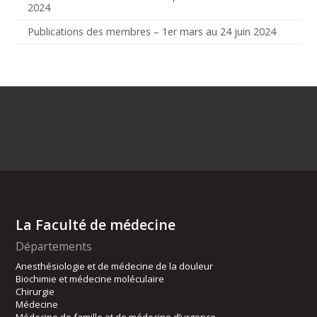
2024
Publications des membres – 1er mars au 24 juin 2024
La Faculté de médecine
Départements
Anesthésiologie et de médecine de la douleur
Biochimie et médecine moléculaire
Chirurgie
Médecine
Médecine de famille et de médecine d’urgence