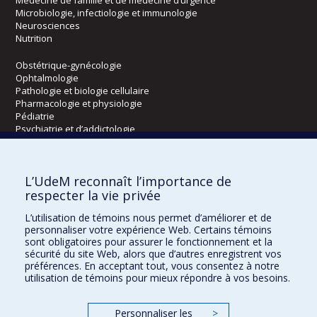
Microbiologie, infectiologie et immunologie
Neurosciences
Nutrition
Obstétrique-gynécologie
Ophtalmologie
Pathologie et biologie cellulaire
Pharmacologie et physiologie
Pédiatrie
Psychiatrie et d’addictologie
Radiologie, radio-oncologie et médecine nucléaire
L’UdeM reconnaît l’importance de
Écoles
respecter la vie privée
Kinésiologie et des sciences de l’activité physique
L’utilisation de témoins nous permet d’améliorer et de
Orthophonie et audiologie
personnaliser votre expérience Web. Certains témoins
Réadaptation
sont obligatoires pour assurer le fonctionnement et la
sécurité du site Web, alors que d’autres enregistrent vos
préférences. En acceptant tout, vous consentez à notre
Directions
utilisation de témoins pour mieux répondre à vos besoins.
DPC
CPASS
Personnaliser les
>
Éthique clinique