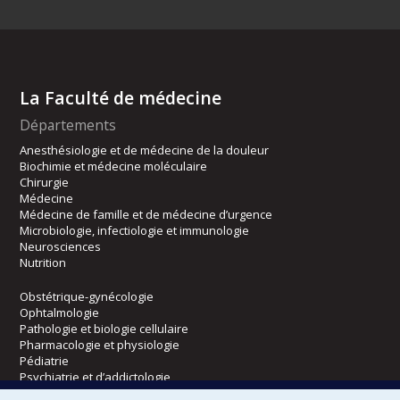
La Faculté de médecine
Départements
Anesthésiologie et de médecine de la douleur
Biochimie et médecine moléculaire
Chirurgie
Médecine
Médecine de famille et de médecine d’urgence
Microbiologie, infectiologie et immunologie
Neurosciences
Nutrition
Obstétrique-gynécologie
Ophtalmologie
Pathologie et biologie cellulaire
Pharmacologie et physiologie
Pédiatrie
Psychiatrie et d’addictologie
Radiologie, radio-oncologie et médecine nucléaire