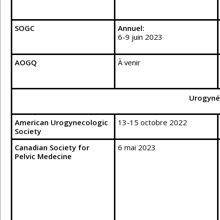
SOGC
Annuel:
6-9 juin 2023
AOGQ
À venir
Urogyné
American Urogynecologic
13-15 octobre 2022
Society
Canadian Society for
6 mai 2023
Pelvic Medecine