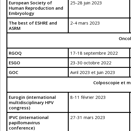
European Society of
25-28 juin 2023
Human Reproduction and
Embryology
The best of ESHRE and
2-4 mars 2023
ASRM
Onco
RGOQ
17-18 septembre 2022
ESGO
23-30 octobre 2022
GOC
Avril 2023 et Juin 2023
Colposcopie et ma
Eurogin (international
8-11 février 2023
multidisciplinary HPV
congress)
IPVC (international
27-31 mars 2023
papillomavirus
conference)