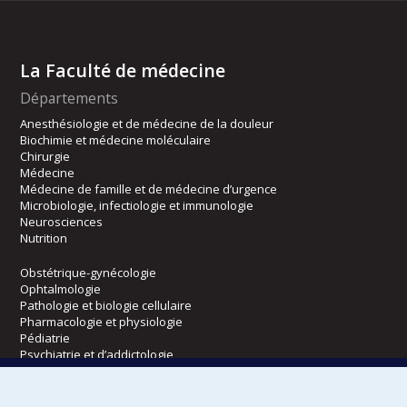
La Faculté de médecine
Départements
Anesthésiologie et de médecine de la douleur
Biochimie et médecine moléculaire
Chirurgie
Médecine
Médecine de famille et de médecine d’urgence
Microbiologie, infectiologie et immunologie
Neurosciences
Nutrition
Obstétrique-gynécologie
Ophtalmologie
Pathologie et biologie cellulaire
Pharmacologie et physiologie
Pédiatrie
Psychiatrie et d’addictologie
Radiologie, radio-oncologie et médecine nucléaire