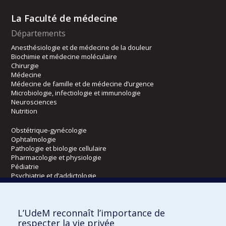
La Faculté de médecine
Départements
Anesthésiologie et de médecine de la douleur
Biochimie et médecine moléculaire
Chirurgie
Médecine
Médecine de famille et de médecine d’urgence
Microbiologie, infectiologie et immunologie
Neurosciences
Nutrition
Obstétrique-gynécologie
Ophtalmologie
Pathologie et biologie cellulaire
Pharmacologie et physiologie
Pédiatrie
Psychiatrie et d’addictologie
Radiologie, radio-oncologie et médecine nucléaire
L’UdeM reconnaît l’importance de
Écoles
respecter la vie privée