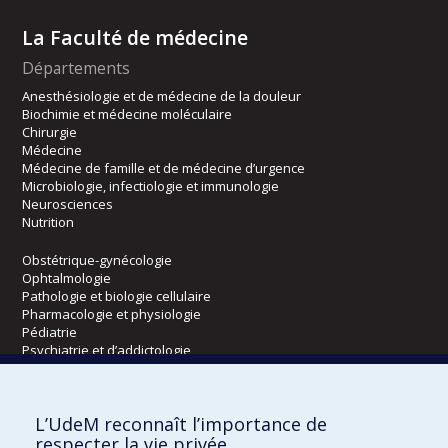
La Faculté de médecine
Départements
Anesthésiologie et de médecine de la douleur
Biochimie et médecine moléculaire
Chirurgie
Médecine
Médecine de famille et de médecine d’urgence
Microbiologie, infectiologie et immunologie
Neurosciences
Nutrition
Obstétrique-gynécologie
Ophtalmologie
Pathologie et biologie cellulaire
Pharmacologie et physiologie
Pédiatrie
Psychiatrie et d’addictologie
Radiologie, radio-oncologie et médecine nucléaire
L’UdeM reconnaît l’importance de
Écoles
respecter la vie privée