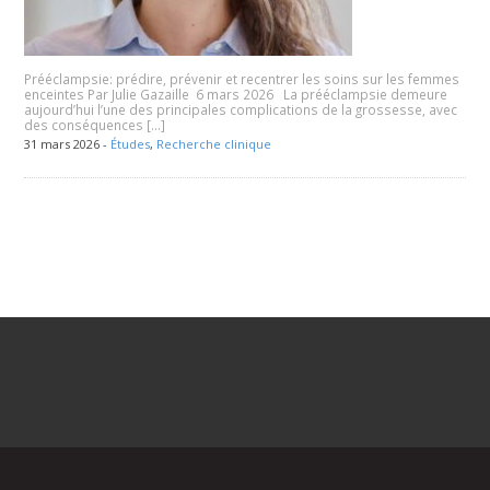
Prééclampsie: prédire, prévenir et recentrer les soins sur les femmes
enceintes Par Julie Gazaille 6 mars 2026 La prééclampsie demeure
aujourd’hui l’une des principales complications de la grossesse, avec
des conséquences […]
31 mars 2026 -
Études
,
Recherche clinique