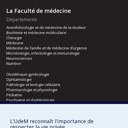
La Faculté de médecine
Départements
Anesthésiologie et de médecine de la douleur
Biochimie et médecine moléculaire
Chirurgie
Médecine
Médecine de famille et de médecine d’urgence
Microbiologie, infectiologie et immunologie
Neurosciences
Nutrition
Obstétrique-gynécologie
Ophtalmologie
Pathologie et biologie cellulaire
Pharmacologie et physiologie
Pédiatrie
Psychiatrie et d’addictologie
Radiologie, radio-oncologie et médecine nucléaire
L’UdeM reconnaît l’importance de
Écoles
respecter la vie privée