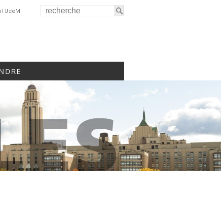
il UdeM
INDRE