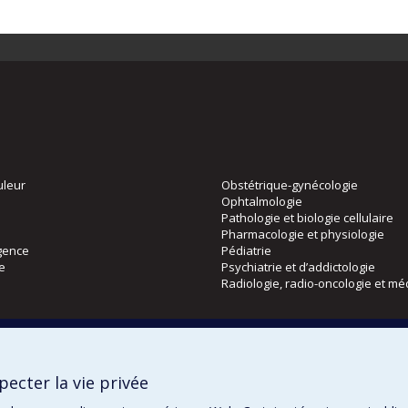
uleur
Obstétrique-gynécologie
Ophtalmologie
Pathologie et biologie cellulaire
Pharmacologie et physiologie
gence
Pédiatrie
ie
Psychiatrie et d’addictologie
Radiologie, radio-oncologie et mé
Directions
 physique
DPC
ecter la vie privée
CPASS
Éthique clinique