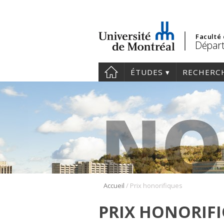
Faculté
Départ
ÉTUDES
RECHERC
/
Accueil
Prix honorifiques
PRIX HONORIF