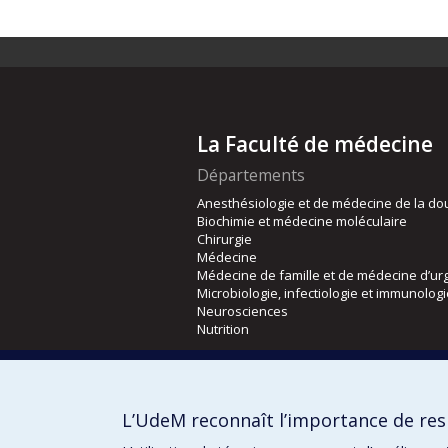
La Faculté de médecine
Départements
Anesthésiologie et de médecine de la do
Biochimie et médecine moléculaire
Chirurgie
Médecine
Médecine de famille et de médecine d’ur
Microbiologie, infectiologie et immunolog
Neurosciences
Nutrition
Écoles
Kinésiologie et des sciences de l’activité
L’UdeM reconnaît l’importance de resp
Orthophonie et audiologie
Réadaptation