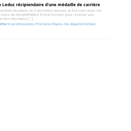
e Leduc récipiendaire d’une médaille de carrière
emblée facultaire du 3 décembre dernier, la Dre Line Leduc est
 scène de l’amphithéâtre Ernest-Cormier pour recevoir une
arrière des mains […]
Affaires professorales
,
Prix honorifiques
,
Vie départementale