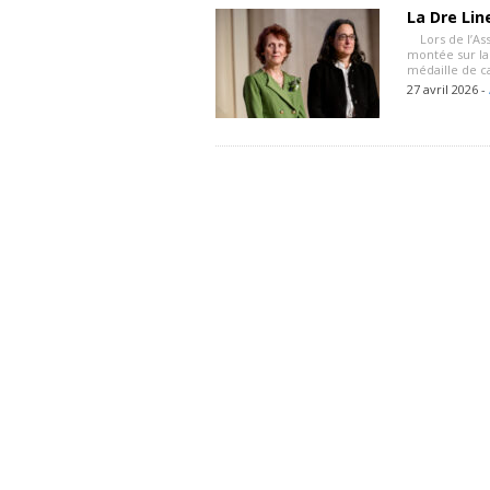
La Dre Lin
Lors de l’Ass
montée sur la
médaille de c
27 avril 2026 -