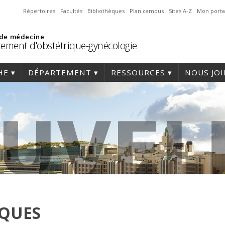
Répertoires
Facultés
Bibliothèques
Plan campus
Sites A-Z
Mon porta
 de médecine
ement d'obstétrique-gynécologie
HE
DÉPARTEMENT
RESSOURCES
NOUS JO
IQUES