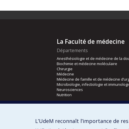
La Faculté de médecine
Départements
Anesthésiologie et de médecine de la do
Biochimie et médecine moléculaire
Chirurgie
Médecine
Médecine de famille et de médecine d’ur
Microbiologie, infectiologie et immunolog
Neurosciences
Nutrition
Écoles
Kinésiologie et des sciences de l’activité
L’UdeM reconnaît l’importance de resp
Orthophonie et audiologie
Réadaptation