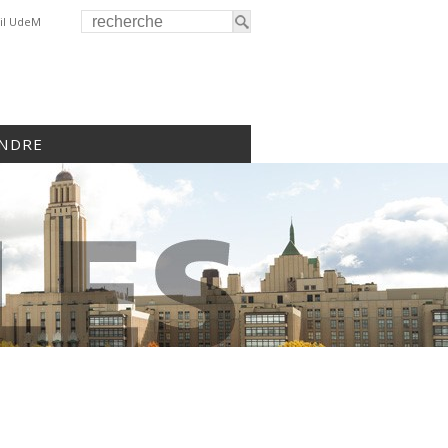
il UdeM
INDRE