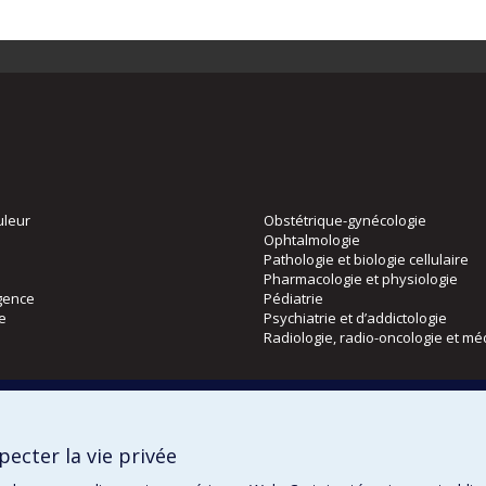
uleur
Obstétrique-gynécologie
Ophtalmologie
Pathologie et biologie cellulaire
Pharmacologie et physiologie
gence
Pédiatrie
ie
Psychiatrie et d’addictologie
Radiologie, radio-oncologie et mé
Directions
 physique
DPC
ecter la vie privée
CPASS
Éthique clinique