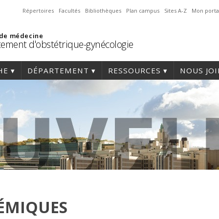
Répertoires
Facultés
Bibliothèques
Plan campus
Sites A-Z
Mon porta
 de médecine
ement d'obstétrique-gynécologie
HE
DÉPARTEMENT
RESSOURCES
NOUS JO
DÉMIQUES