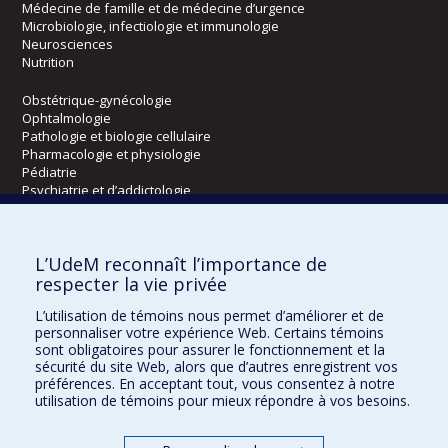
Médecine de famille et de médecine d’urgence
Microbiologie, infectiologie et immunologie
Neurosciences
Nutrition
Obstétrique-gynécologie
Ophtalmologie
Pathologie et biologie cellulaire
Pharmacologie et physiologie
Pédiatrie
Psychiatrie et d’addictologie
Radiologie, radio-oncologie et médecine nucléaire
L’UdeM reconnaît l’importance de
Écoles
respecter la vie privée
Kinésiologie et des sciences de l’activité physique
L’utilisation de témoins nous permet d’améliorer et de
Orthophonie et audiologie
personnaliser votre expérience Web. Certains témoins
Réadaptation
sont obligatoires pour assurer le fonctionnement et la
sécurité du site Web, alors que d’autres enregistrent vos
préférences. En acceptant tout, vous consentez à notre
Directions
utilisation de témoins pour mieux répondre à vos besoins.
DPC
CPASS