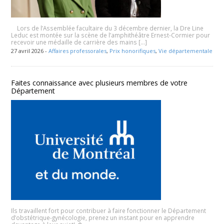
Lors de l’Assemblée facultaire du 3 décembre dernier, la Dre Line
Leduc est montée sur la scène de l’amphithéâtre Ernest-Cormier pour
recevoir une médaille de carrière des mains […]
27 avril 2026 -
Affaires professorales
,
Prix honorifiques
,
Vie départementale
Faites connaissance avec plusieurs membres de votre
Département
Ils travaillent fort pour contribuer à faire fonctionner le Département
d’obstétrique-gynécologie, prenez un instant pour en apprendre