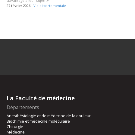
davantage à leur sujet! 🔎
27 février 2026 -
Vie départementale
La Faculté de médecine
Départements
Anesthésiologie et de médecine de la douleur
Biochimie et médecine moléculaire
Chirurgie
Médecine