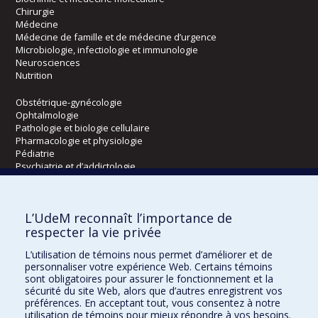
Chirurgie
Médecine
Médecine de famille et de médecine d’urgence
Microbiologie, infectiologie et immunologie
Neurosciences
Nutrition
Obstétrique-gynécologie
Ophtalmologie
Pathologie et biologie cellulaire
Pharmacologie et physiologie
Pédiatrie
Psychiatrie et d’addictologie
Radiologie, radio-oncologie et médecine nucléaire
L’UdeM reconnaît l’importance de
Écoles
respecter la vie privée
Kinésiologie et des sciences de l’activité physique
L’utilisation de témoins nous permet d’améliorer et de
Orthophonie et audiologie
personnaliser votre expérience Web. Certains témoins
Réadaptation
sont obligatoires pour assurer le fonctionnement et la
sécurité du site Web, alors que d’autres enregistrent vos
préférences. En acceptant tout, vous consentez à notre
Directions
utilisation de témoins pour mieux répondre à vos besoins.