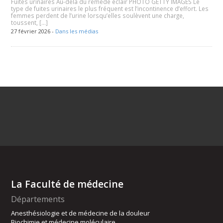
Fuites urinaires Au-delà du remède éclair PHOTO GETTY IMAGES Le
type de fuites urinaires le plus fréquent est l’incontinence d’effort. Les
femmes perdent de l’urine lorsqu’elles soulèvent une charge,
toussent, […]
27 février 2026 -
Dans les médias
La Faculté de médecine
Départements
Anesthésiologie et de médecine de la douleur
Biochimie et médecine moléculaire