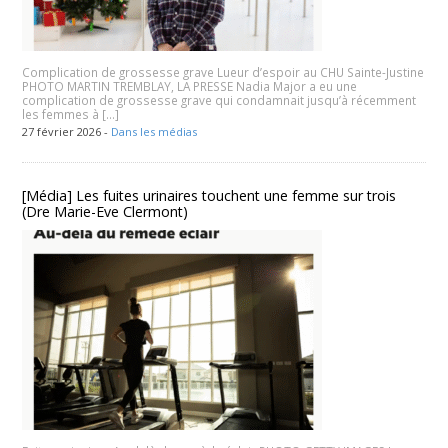
Complication de grossesse grave Lueur d’espoir au CHU Sainte-Justine
PHOTO MARTIN TREMBLAY, LA PRESSE Nadia Major a eu une
complication de grossesse grave qui condamnait jusqu’à récemment
les femmes à […]
27 février 2026 -
Dans les médias
[Média] Les fuites urinaires touchent une femme sur trois
(Dre Marie-Eve Clermont)