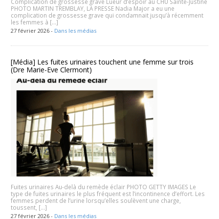
Complication de grossesse grave Lueur d’espoir au CHU Sainte-Justine
PHOTO MARTIN TREMBLAY, LA PRESSE Nadia Major a eu une
complication de grossesse grave qui condamnait jusqu’à récemment
les femmes à […]
27 février 2026 -
Dans les médias
[Média] Les fuites urinaires touchent une femme sur trois
(Dre Marie-Eve Clermont)
Fuites urinaires Au-delà du remède éclair PHOTO GETTY IMAGES Le
type de fuites urinaires le plus fréquent est l’incontinence d’effort. Les
femmes perdent de l’urine lorsqu’elles soulèvent une charge,
toussent, […]
27 février 2026 -
Dans les médias