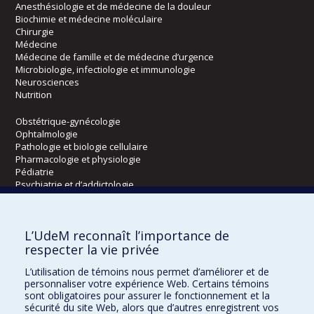
Anesthésiologie et de médecine de la douleur
Biochimie et médecine moléculaire
Chirurgie
Médecine
Médecine de famille et de médecine d’urgence
Microbiologie, infectiologie et immunologie
Neurosciences
Nutrition
Obstétrique-gynécologie
Ophtalmologie
Pathologie et biologie cellulaire
Pharmacologie et physiologie
Pédiatrie
Psychiatrie et d’addictologie
Radiologie, radio-oncologie et médecine nucléaire
L’UdeM reconnaît l’importance de
Écoles
respecter la vie privée
Kinésiologie et des sciences de l’activité physique
L’utilisation de témoins nous permet d’améliorer et de
Orthophonie et audiologie
personnaliser votre expérience Web. Certains témoins
Réadaptation
sont obligatoires pour assurer le fonctionnement et la
sécurité du site Web, alors que d’autres enregistrent vos