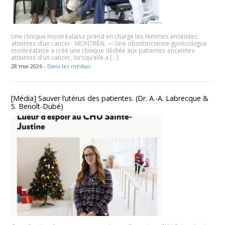
Une clinique montréalaise prend en charge les femmes enceintes
atteintes d’un cancer MONTRÉAL — Une obstétricienne-gynécologue
montréalaise a créé une clinique dédiée aux patientes enceintes
atteintes d’un cancer, lorsqu’elle a […]
28 mai 2026 -
Dans les médias
[Média] Sauver l’utérus des patientes. (Dr. A.-A. Labrecque &
S. Benoît-Dubé)