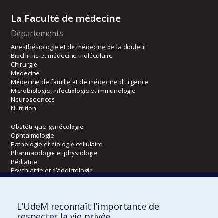
La Faculté de médecine
Départements
Anesthésiologie et de médecine de la douleur
Biochimie et médecine moléculaire
Chirurgie
Médecine
Médecine de famille et de médecine d’urgence
Microbiologie, infectiologie et immunologie
Neurosciences
Nutrition
Obstétrique-gynécologie
Ophtalmologie
Pathologie et biologie cellulaire
Pharmacologie et physiologie
Pédiatrie
Psychiatrie et d’addictologie
Radiologie, radio-oncologie et médecine nucléaire
L’UdeM reconnaît l’importance de
Écoles
respecter la vie privée