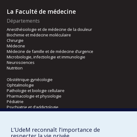
La Faculté de médecine
Départements
Anesthésiologie et de médecine de la douleur
Biochimie et médecine moléculaire
Chirurgie
Médecine
Médecine de famille et de médecine d’urgence
Microbiologie, infectiologie et immunologie
Neurosciences
Nutrition
Obstétrique-gynécologie
Ophtalmologie
Pathologie et biologie cellulaire
Pharmacologie et physiologie
Pédiatrie
Psychiatrie et d’addictologie
Radiologie, radio-oncologie et médecine nucléaire
L’UdeM reconnaît l’importance de
Écoles
respecter la vie privée