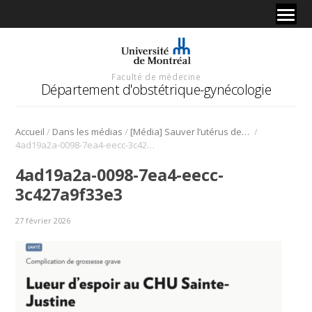
Faculté de médecine
Département d'obstétrique-gynécologie
/
/
/
Accueil
Dans les médias
[Média] Sauver l’utérus des patientes. (Dr. A.-A. Labrecque & S. Benoît-Dubé)
4ad19a2a-0098-7ea4-eecc-3c427a9f33e3
4ad19a2a-0098-7ea4-eecc-
3c427a9f33e3
27 février 2026