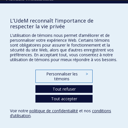
Radiologie, radio-oncologie et médecine nucléaire
L’UdeM reconnaît l’importance de
Écoles
respecter la vie privée
Kinésiologie et des sciences de l’activité physique
L’utilisation de témoins nous permet d’améliorer et de
Orthophonie et audiologie
personnaliser votre expérience Web. Certains témoins
Réadaptation
sont obligatoires pour assurer le fonctionnement et la
sécurité du site Web, alors que d’autres enregistrent vos
préférences. En acceptant tout, vous consentez à notre
Directions
utilisation de témoins pour mieux répondre à vos besoins.
DPC
CPASS
Personnaliser les
>
Éthique clinique
témoins
Tout refuser
Tout accepter
Voir notre
politique de confidentialité
et nos
conditions
Confidentialité
Conditions d’utilisation
Paramètres des témoins
d’utilisation
.