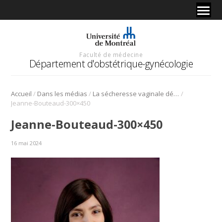
Faculté de médecine
Département d'obstétrique-gynécologie
/
/
/
Accueil
Dans les médias
La sécheresse vaginale démystifiée
Jeanne-Bouteaud-300×450
Jeanne-Bouteaud-300×450
16 mai 2024