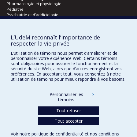
Pharmacologie et physiologie
Pédiatrie
Psychiatrie et d’addictologie
Radiologie, radio-oncologie et médecine nucléaire
L’UdeM reconnaît l’importance de
Écoles
respecter la vie privée
Kinésiologie et des sciences de l’activité physique
L’utilisation de témoins nous permet d’améliorer et de
Orthophonie et audiologie
personnaliser votre expérience Web. Certains témoins
Réadaptation
sont obligatoires pour assurer le fonctionnement et la
sécurité du site Web, alors que d’autres enregistrent vos
préférences. En acceptant tout, vous consentez à notre
Directions
utilisation de témoins pour mieux répondre à vos besoins.
DPC
CPASS
Personnaliser les
>
Éthique clinique
témoins
Tout refuser
Tout accepter
Voir notre
politique de confidentialité
et nos
conditions