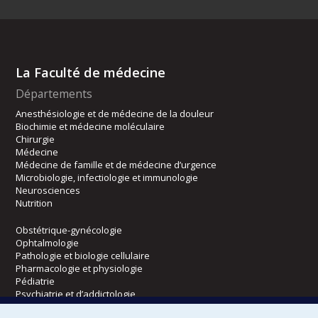
La Faculté de médecine
Départements
Anesthésiologie et de médecine de la douleur
Biochimie et médecine moléculaire
Chirurgie
Médecine
Médecine de famille et de médecine d’urgence
Microbiologie, infectiologie et immunologie
Neurosciences
Nutrition
Obstétrique-gynécologie
Ophtalmologie
Pathologie et biologie cellulaire
Pharmacologie et physiologie
Pédiatrie
Psychiatrie et d’addictologie
Radiologie, radio-oncologie et médecine nucléaire