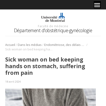
Faculté de médecine
Département d'obstétrique-gynécologie
/
/
/
Accueil
Dans les médias
Endométriose, des délais pour un diagnostic
Sick woman on bed keeping hands on stomach, suffering from pain
Sick woman on bed keeping
hands on stomach, suffering
from pain
18 avril 2024