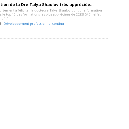
ion de la Dre Talya Shaulov très appréciée…
ortement à féliciter la docteure Talya Shaulov dont une formation
ns le top 10 des formations les plus appréciées de 2025! 😲 En effet,
t […]
6 -
Développement professionnel continu