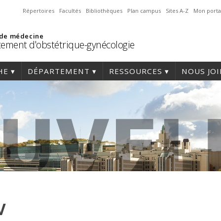
Répertoires
Facultés
Bibliothèques
Plan campus
Sites A-Z
Mon porta
 de médecine
ement d'obstétrique-gynécologie
HE
DÉPARTEMENT
RESSOURCES
NOUS JO
V