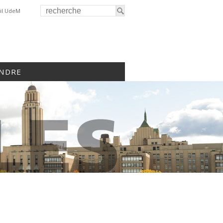
il UdeM
INDRE