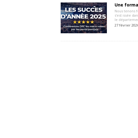
Une format
Nous tenons f
s’est issée da
le départemen
27 février 202