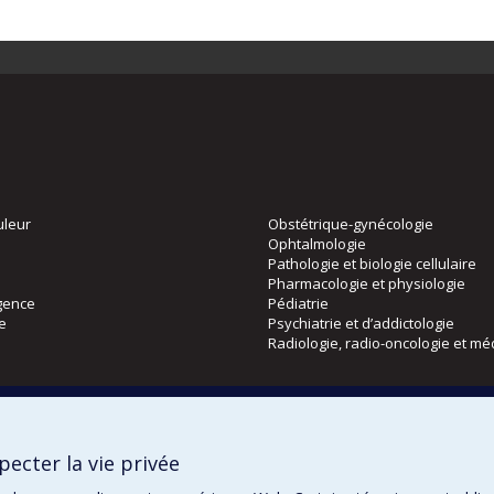
uleur
Obstétrique-gynécologie
Ophtalmologie
Pathologie et biologie cellulaire
Pharmacologie et physiologie
gence
Pédiatrie
ie
Psychiatrie et d’addictologie
Radiologie, radio-oncologie et mé
Directions
 physique
DPC
ecter la vie privée
CPASS
Éthique clinique