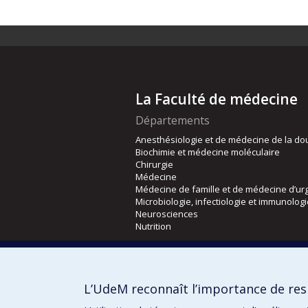
La Faculté de médecine
Départements
Anesthésiologie et de médecine de la do
Biochimie et médecine moléculaire
Chirurgie
Médecine
Médecine de famille et de médecine d’ur
Microbiologie, infectiologie et immunolog
Neurosciences
Nutrition
Écoles
Kinésiologie et des sciences de l’activité
L’UdeM reconnaît l’importance de resp
Orthophonie et audiologie
Réadaptation