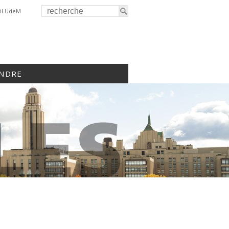
il UdeM
INDRE