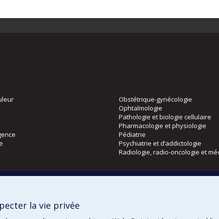
uleur
Obstétrique-gynécologie
Ophtalmologie
Pathologie et biologie cellulaire
Pharmacologie et physiologie
gence
Pédiatrie
ie
Psychiatrie et d’addictologie
Radiologie, radio-oncologie et mé
Directions
 physique
DPC
ecter la vie privée
CPASS
Éthique clinique