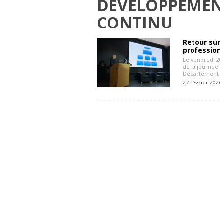
DÉVELOPPEMEN
CONTINU
Retour su
profession
Le vendredi 20
de la journée
Département d
27 février 202