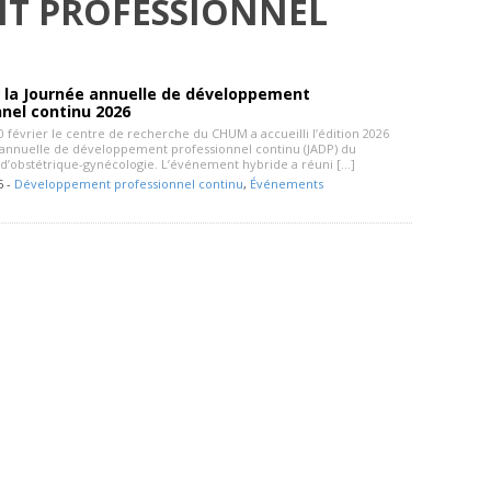
T PROFESSIONNEL
r la Journée annuelle de développement
nel continu 2026
 février le centre de recherche du CHUM a accueilli l’édition 2026
 annuelle de développement professionnel continu (JADP) du
’obstétrique-gynécologie. L’événement hybride a réuni […]
6 -
Développement professionnel continu
,
Événements