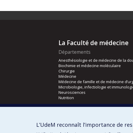
La Faculté de médecine
Départements
Anesthésiologie et de médecine de la do
Biochimie et médecine moléculaire
Chirurgie
Médecine
Médecine de famille et de médecine d’ur
Microbiologie, infectiologie et immunolog
Neurosciences
Nutrition
Écoles
Kinésiologie et des sciences de l’activité
L’UdeM reconnaît l’importance de resp
Orthophonie et audiologie
Réadaptation