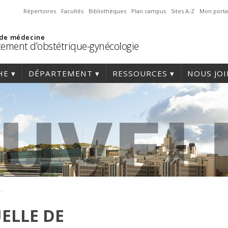
Répertoires
Facultés
Bibliothèques
Plan campus
Sites A-Z
Mon porta
 de médecine
ement d'obstétrique-gynécologie
HE
DÉPARTEMENT
RESSOURCES
NOUS JO
le de développement professionnel continu
ELLE DE