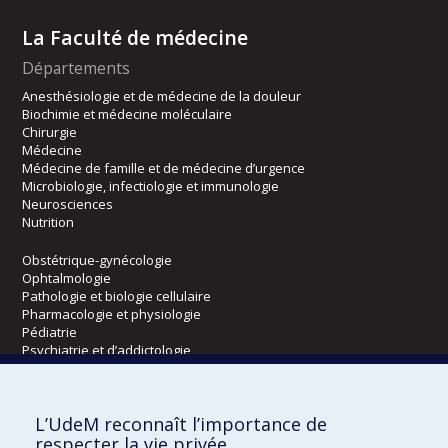
La Faculté de médecine
Départements
Anesthésiologie et de médecine de la douleur
Biochimie et médecine moléculaire
Chirurgie
Médecine
Médecine de famille et de médecine d’urgence
Microbiologie, infectiologie et immunologie
Neurosciences
Nutrition
Obstétrique-gynécologie
Ophtalmologie
Pathologie et biologie cellulaire
Pharmacologie et physiologie
Pédiatrie
Psychiatrie et d’addictologie
Radiologie, radio-oncologie et médecine nucléaire
L’UdeM reconnaît l’importance de
Écoles
respecter la vie privée