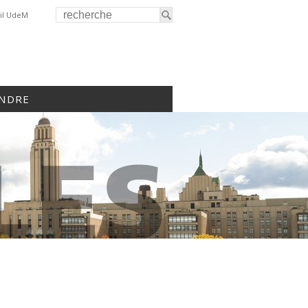
il UdeM
INDRE