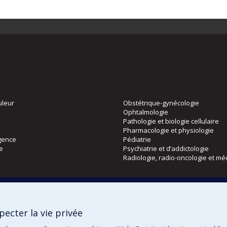
uleur
Obstétrique-gynécologie
Ophtalmologie
Pathologie et biologie cellulaire
Pharmacologie et physiologie
gence
Pédiatrie
ie
Psychiatrie et d’addictologie
Radiologie, radio-oncologie et mé
Directions
 physique
DPC
ecter la vie privée
CPASS
Éthique clinique