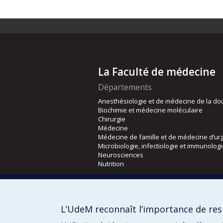
La Faculté de médecine
Départements
Anesthésiologie et de médecine de la do
Biochimie et médecine moléculaire
Chirurgie
Médecine
Médecine de famille et de médecine d’ur
Microbiologie, infectiologie et immunolog
Neurosciences
Nutrition
Écoles
Kinésiologie et des sciences de l’activité
L’UdeM reconnaît l’importance de resp
Orthophonie et audiologie
Réadaptation