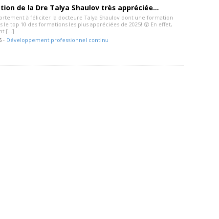
ion de la Dre Talya Shaulov très appréciée…
ortement à féliciter la docteure Talya Shaulov dont une formation
ns le top 10 des formations les plus appréciées de 2025! 😲 En effet,
t […]
6 -
Développement professionnel continu