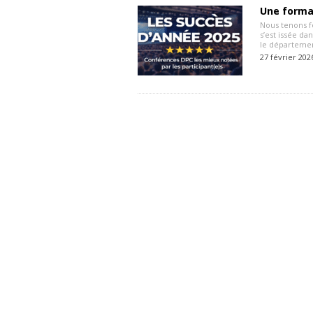
Une format
Nous tenons f
s’est issée da
le départemen
27 février 202