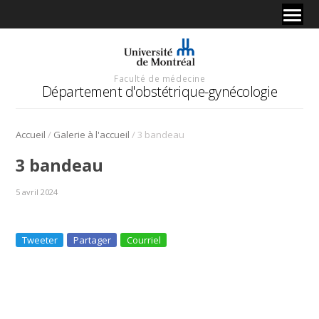
Faculté de médecine
Département d'obstétrique-gynécologie
/
/
Accueil
Galerie à l'accueil
3 bandeau
3 bandeau
5 avril 2024
Tweeter
Partager
Courriel