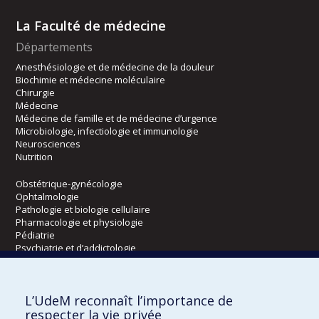
La Faculté de médecine
Départements
Anesthésiologie et de médecine de la douleur
Biochimie et médecine moléculaire
Chirurgie
Médecine
Médecine de famille et de médecine d’urgence
Microbiologie, infectiologie et immunologie
Neurosciences
Nutrition
Obstétrique-gynécologie
Ophtalmologie
Pathologie et biologie cellulaire
Pharmacologie et physiologie
Pédiatrie
Psychiatrie et d’addictologie
Radiologie, radio-oncologie et médecine nucléaire
L’UdeM reconnaît l’importance de
Écoles
respecter la vie privée