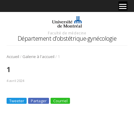
Faculté de médecine
Département d'obstétrique-gynécologie
/
/
Accueil
Galerie à l'accueil
1
1
4 avril 2024
Tweeter
Partager
Courriel