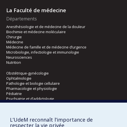
La Faculté de médecine
Départements
Anesthésiologie et de médecine de la douleur
Biochimie et médecine moléculaire
Chirurgie
Médecine
Médecine de famille et de médecine d’urgence
Microbiologie, infectiologie et immunologie
Neurosciences
Nutrition
Obstétrique-gynécologie
Ophtalmologie
Pathologie et biologie cellulaire
Pharmacologie et physiologie
Pédiatrie
Psychiatrie et d’addictologie
Radiologie, radio-oncologie et médecine nucléaire
L’UdeM reconnaît l’importance de
Écoles
respecter la vie privée