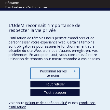
Pédiatrie
Psychiatrie et d’addictologie
Radiologie, radio-oncologie et médecine nucléaire
L’UdeM reconnaît l’importance de
Écoles
respecter la vie privée
Kinésiologie et des sciences de l’activité physique
L’utilisation de témoins nous permet d’améliorer et de
Orthophonie et audiologie
personnaliser votre expérience Web. Certains témoins
Réadaptation
sont obligatoires pour assurer le fonctionnement et la
sécurité du site Web, alors que d’autres enregistrent vos
préférences. En acceptant tout, vous consentez à notre
Directions
utilisation de témoins pour mieux répondre à vos besoins.
DPC
CPASS
Personnaliser les
>
Éthique clinique
témoins
Tout refuser
Tout accepter
Voir notre
politique de confidentialité
et nos
conditions
Confidentialité
Conditions d’utilisation
Paramètres des témoins
d’utilisation
.