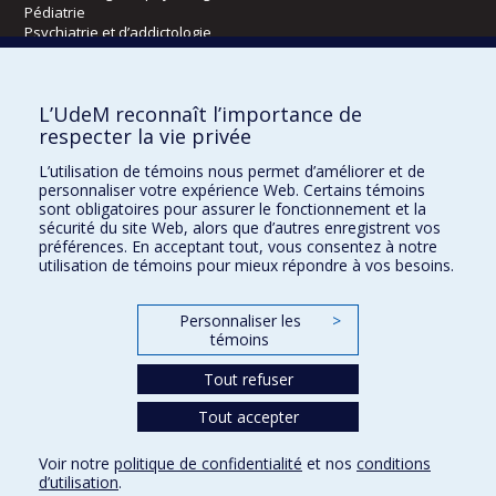
Pédiatrie
Psychiatrie et d’addictologie
Radiologie, radio-oncologie et médecine nucléaire
L’UdeM reconnaît l’importance de
Écoles
respecter la vie privée
Kinésiologie et des sciences de l’activité physique
L’utilisation de témoins nous permet d’améliorer et de
Orthophonie et audiologie
personnaliser votre expérience Web. Certains témoins
Réadaptation
sont obligatoires pour assurer le fonctionnement et la
sécurité du site Web, alors que d’autres enregistrent vos
préférences. En acceptant tout, vous consentez à notre
Directions
utilisation de témoins pour mieux répondre à vos besoins.
DPC
CPASS
Personnaliser les
>
Éthique clinique
témoins
Tout refuser
Tout accepter
Voir notre
politique de confidentialité
et nos
conditions
Confidentialité
Conditions d’utilisation
Paramètres des témoins
d’utilisation
.