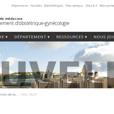
Répertoires
Facultés
Bibliothèques
Plan campus
Sites A-Z
Mon porta
 de médecine
ement d'obstétrique-gynécologie
HE
DÉPARTEMENT
RESSOURCES
NOUS JO
/
Retour sur la Journée de la recherche 2025
IMG_8028