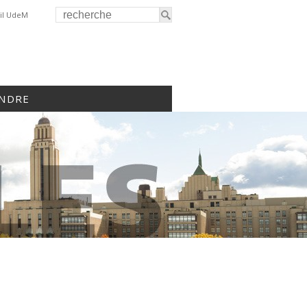
il UdeM
INDRE