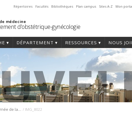
Répertoires
Facultés
Bibliothèques
Plan campus
Sites A-Z
Mon porta
 de médecine
ement d'obstétrique-gynécologie
HE
DÉPARTEMENT
RESSOURCES
NOUS JO
/
Retour sur la Journée de la recherche 2025
IMG_8022