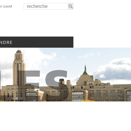
il UdeM
INDRE