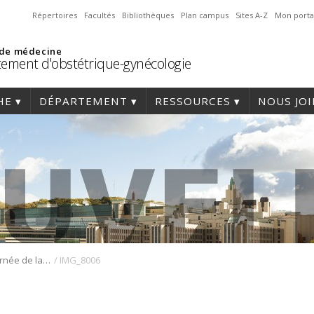
Répertoires
Facultés
Bibliothèques
Plan campus
Sites A-Z
Mon porta
 de médecine
ement d'obstétrique-gynécologie
HE
DÉPARTEMENT
RESSOURCES
NOUS JO
/
Retour sur la Journée de la recherche 2025
IMG_8006