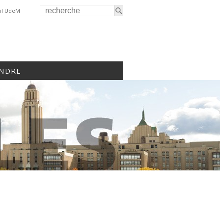
il UdeM
INDRE