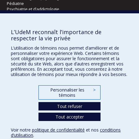
Pédiatrie
Psychiatrie et d’addictologie
Radiologie, radio-oncologie et médecine nucléaire
L’UdeM reconnaît l’importance de
Écoles
respecter la vie privée
Kinésiologie et des sciences de l’activité physique
L’utilisation de témoins nous permet d’améliorer et de
Orthophonie et audiologie
personnaliser votre expérience Web. Certains témoins
Réadaptation
sont obligatoires pour assurer le fonctionnement et la
sécurité du site Web, alors que d’autres enregistrent vos
préférences. En acceptant tout, vous consentez à notre
Directions
utilisation de témoins pour mieux répondre à vos besoins.
DPC
CPASS
Personnaliser les
>
Éthique clinique
témoins
Tout refuser
Tout accepter
Voir notre
politique de confidentialité
et nos
conditions
Confidentialité
Conditions d’utilisation
Paramètres des témoins
d’utilisation
.