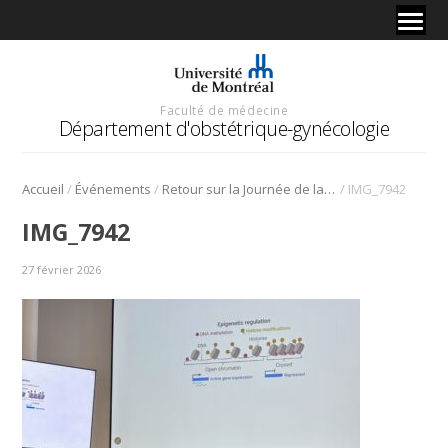
Faculté de médecine
Département d'obstétrique-gynécologie
/
/
/
Accueil
Événements
Retour sur la Journée de la recherche 2025
IMG_7942
IMG_7942
27 février 2026