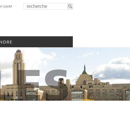
il UdeM
INDRE