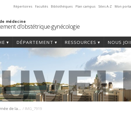
Répertoires
Facultés
Bibliothèques
Plan campus
Sites A-Z
Mon porta
 de médecine
ement d'obstétrique-gynécologie
HE
DÉPARTEMENT
RESSOURCES
NOUS JO
/
Retour sur la Journée de la recherche 2025
IMG_7919