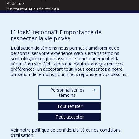
Pédiatrie
Psychiatrie et d’addictologie
Radiologie, radio-oncologie et médecine nucléaire
L’UdeM reconnaît l’importance de
Écoles
respecter la vie privée
Kinésiologie et des sciences de l’activité physique
L’utilisation de témoins nous permet d’améliorer et de
Orthophonie et audiologie
personnaliser votre expérience Web. Certains témoins
Réadaptation
sont obligatoires pour assurer le fonctionnement et la
sécurité du site Web, alors que d’autres enregistrent vos
préférences. En acceptant tout, vous consentez à notre
Directions
utilisation de témoins pour mieux répondre à vos besoins.
DPC
CPASS
Personnaliser les
>
Éthique clinique
témoins
Tout refuser
Tout accepter
Voir notre
politique de confidentialité
et nos
conditions
Confidentialité
Conditions d’utilisation
Paramètres des témoins
d’utilisation
.