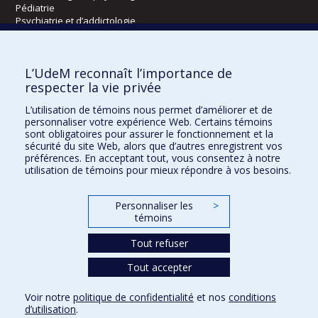
Pédiatrie
Psychiatrie et d’addictologie
Radiologie, radio-oncologie et médecine nucléaire
L’UdeM reconnaît l’importance de
Écoles
respecter la vie privée
Kinésiologie et des sciences de l’activité physique
L’utilisation de témoins nous permet d’améliorer et de
Orthophonie et audiologie
personnaliser votre expérience Web. Certains témoins
Réadaptation
sont obligatoires pour assurer le fonctionnement et la
sécurité du site Web, alors que d’autres enregistrent vos
préférences. En acceptant tout, vous consentez à notre
Directions
utilisation de témoins pour mieux répondre à vos besoins.
DPC
CPASS
Personnaliser les
>
Éthique clinique
témoins
Tout refuser
Tout accepter
Voir notre
politique de confidentialité
et nos
conditions
Confidentialité
Conditions d’utilisation
Paramètres des témoins
d’utilisation
.