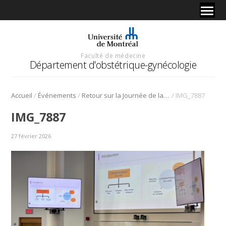
Faculté de médecine
Département d'obstétrique-gynécologie
/
/
/
Accueil
Événements
Retour sur la Journée de la recherche 2025
IMG_7887
IMG_7887
27 février 2026