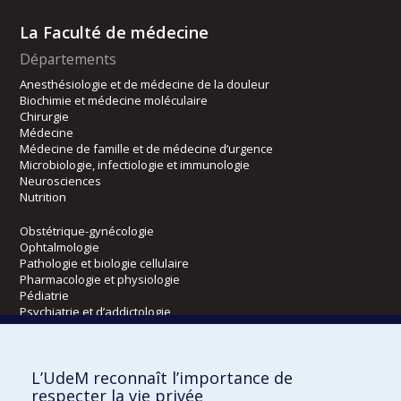
La Faculté de médecine
Départements
Anesthésiologie et de médecine de la douleur
Biochimie et médecine moléculaire
Chirurgie
Médecine
Médecine de famille et de médecine d’urgence
Microbiologie, infectiologie et immunologie
Neurosciences
Nutrition
Obstétrique-gynécologie
Ophtalmologie
Pathologie et biologie cellulaire
Pharmacologie et physiologie
Pédiatrie
Psychiatrie et d’addictologie
Radiologie, radio-oncologie et médecine nucléaire
L’UdeM reconnaît l’importance de
Écoles
respecter la vie privée