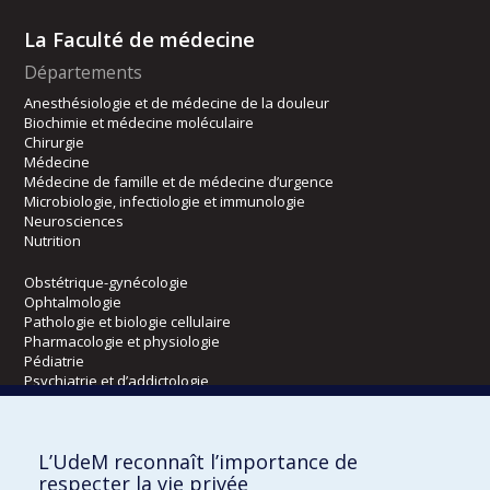
La Faculté de médecine
Départements
Anesthésiologie et de médecine de la douleur
Biochimie et médecine moléculaire
Chirurgie
Médecine
Médecine de famille et de médecine d’urgence
Microbiologie, infectiologie et immunologie
Neurosciences
Nutrition
Obstétrique-gynécologie
Ophtalmologie
Pathologie et biologie cellulaire
Pharmacologie et physiologie
Pédiatrie
Psychiatrie et d’addictologie
Radiologie, radio-oncologie et médecine nucléaire
L’UdeM reconnaît l’importance de
Écoles
respecter la vie privée