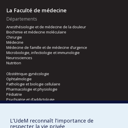
La Faculté de médecine
Départements
Anesthésiologie et de médecine de la douleur
Biochimie et médecine moléculaire
Chirurgie
Médecine
Médecine de famille et de médecine d’urgence
Microbiologie, infectiologie et immunologie
Neurosciences
Nutrition
Obstétrique-gynécologie
Ophtalmologie
Pathologie et biologie cellulaire
Pharmacologie et physiologie
Pédiatrie
Psychiatrie et d’addictologie
Radiologie, radio-oncologie et médecine nucléaire
L’UdeM reconnaît l’importance de
Écoles
respecter la vie privée