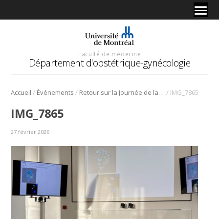
Faculté de médecine
Département d'obstétrique-gynécologie
/
/
/
Accueil
Événements
Retour sur la Journée de la recherche 2025
IMG_7865
IMG_7865
27 février 2026