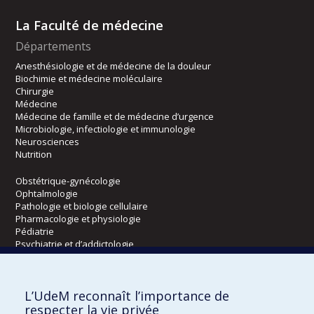
La Faculté de médecine
Départements
Anesthésiologie et de médecine de la douleur
Biochimie et médecine moléculaire
Chirurgie
Médecine
Médecine de famille et de médecine d’urgence
Microbiologie, infectiologie et immunologie
Neurosciences
Nutrition
Obstétrique-gynécologie
Ophtalmologie
Pathologie et biologie cellulaire
Pharmacologie et physiologie
Pédiatrie
Psychiatrie et d’addictologie
Radiologie, radio-oncologie et médecine nucléaire
L’UdeM reconnaît l’importance de
Écoles
respecter la vie privée