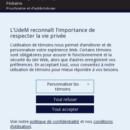
Pédiatrie
Psychiatrie et d’addictologie
Radiologie, radio-oncologie et médecine nucléaire
L’UdeM reconnaît l’importance de
Écoles
respecter la vie privée
Kinésiologie et des sciences de l’activité physique
L’utilisation de témoins nous permet d’améliorer et de
Orthophonie et audiologie
personnaliser votre expérience Web. Certains témoins
Réadaptation
sont obligatoires pour assurer le fonctionnement et la
sécurité du site Web, alors que d’autres enregistrent vos
préférences. En acceptant tout, vous consentez à notre
Directions
utilisation de témoins pour mieux répondre à vos besoins.
DPC
CPASS
Personnaliser les
>
Éthique clinique
témoins
Tout refuser
Tout accepter
Voir notre
politique de confidentialité
et nos
conditions
Confidentialité
Conditions d’utilisation
Paramètres des témoins
d’utilisation
.