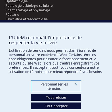
Ophtalmologie
Pathologie et biologie cellulaire
Pharmacologie et physiologie
Pédiatrie
Psychiatrie et d’addictologie
Radiologie, radio-oncologie et médecine nucléaire
L’UdeM reconnaît l’importance de
Écoles
respecter la vie privée
Kinésiologie et des sciences de l’activité physique
L’utilisation de témoins nous permet d’améliorer et de
Orthophonie et audiologie
personnaliser votre expérience Web. Certains témoins
Réadaptation
sont obligatoires pour assurer le fonctionnement et la
sécurité du site Web, alors que d’autres enregistrent vos
préférences. En acceptant tout, vous consentez à notre
Directions
utilisation de témoins pour mieux répondre à vos besoins.
DPC
CPASS
Personnaliser les
>
Éthique clinique
témoins
Tout refuser
Tout accepter