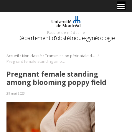
Faculté de médecine
Département d'obstétrique-gynécologie
/
/
/
Accueil
Non classé
Transmission périnatale du VPH: de nouvelles données encourageantes
Pregnant female standing among blooming poppy field
Pregnant female standing
among blooming poppy field
29 mai 2023