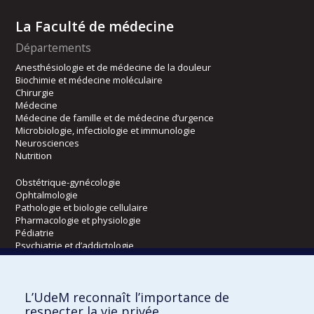
La Faculté de médecine
Départements
Anesthésiologie et de médecine de la douleur
Biochimie et médecine moléculaire
Chirurgie
Médecine
Médecine de famille et de médecine d’urgence
Microbiologie, infectiologie et immunologie
Neurosciences
Nutrition
Obstétrique-gynécologie
Ophtalmologie
Pathologie et biologie cellulaire
Pharmacologie et physiologie
Pédiatrie
Psychiatrie et d’addictologie
Radiologie, radio-oncologie et médecine nucléaire
L’UdeM reconnaît l’importance de
Écoles
respecter la vie privée