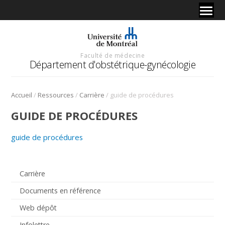
Faculté de médecine
Département d'obstétrique-gynécologie
/
/
/
Accueil
Ressources
Carrière
guide de procédures
GUIDE DE PROCÉDURES
guide de procédures
Carrière
Documents en référence
Web dépôt
Infolettre