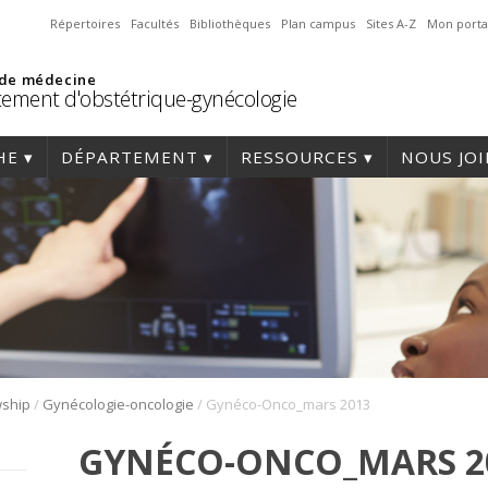
Répertoires
Facultés
Bibliothèques
Plan campus
Sites A-Z
Mon porta
 de médecine
ement d'obstétrique-gynécologie
HE
DÉPARTEMENT
RESSOURCES
NOUS JO
/
/
wship
Gynécologie-oncologie
Gynéco-Onco_mars 2013
GYNÉCO-ONCO_MARS 2