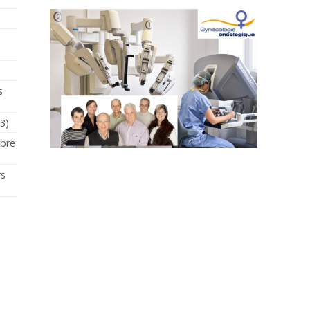
s
23)
mbre
rs