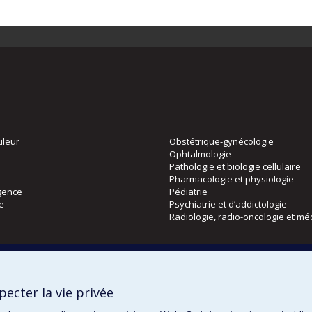
uleur
Obstétrique-gynécologie
Ophtalmologie
Pathologie et biologie cellulaire
Pharmacologie et physiologie
gence
Pédiatrie
ie
Psychiatrie et d’addictologie
Radiologie, radio-oncologie et mé
Directions
 physique
DPC
ecter la vie privée
CPASS
Éthique clinique