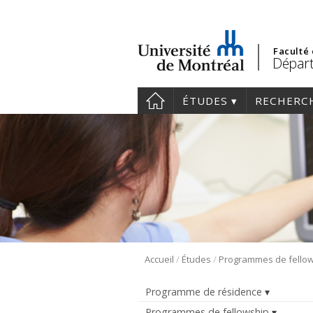
Faculté
Départ
ÉTUDES
RECHERC
/
/
Accueil
Études
Programmes de fello
Programme de résidence
Programmes de fellowship