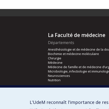
La Faculté de médecine
Départements
Anesthésiologie et de médecine de la do
Biochimie et médecine moléculaire
Chirurgie
Médecine
Médecine de famille et de médecine d’ur
Microbiologie, infectiologie et immunolog
Neurosciences
Nutrition
Écoles
Kinésiologie et des sciences de l’activité
L’UdeM reconnaît l’importance de resp
Orthophonie et audiologie
Réadaptation