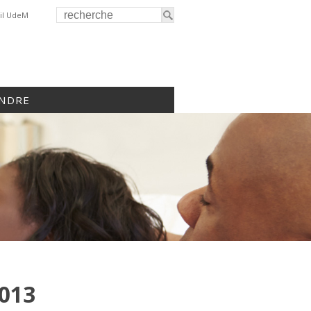
il UdeM
INDRE
013