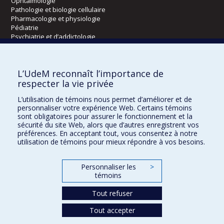
Ophtalmologie
Pathologie et biologie cellulaire
Pharmacologie et physiologie
Pédiatrie
Psychiatrie et d’addictologie
Radiologie, radio-oncologie et médecine nucléaire
L’UdeM reconnaît l’importance de
Écoles
respecter la vie privée
Kinésiologie et des sciences de l’activité physique
L’utilisation de témoins nous permet d’améliorer et de
Orthophonie et audiologie
personnaliser votre expérience Web. Certains témoins
Réadaptation
sont obligatoires pour assurer le fonctionnement et la
sécurité du site Web, alors que d’autres enregistrent vos
préférences. En acceptant tout, vous consentez à notre
Directions
utilisation de témoins pour mieux répondre à vos besoins.
DPC
CPASS
Personnaliser les
>
Éthique clinique
témoins
Tout refuser
Tout accepter