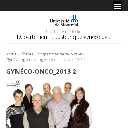
Faculté de médecine
Département d'obstétrique-gynécologie
/
/
/
Accueil
Études
Programmes de fellowship
/
Gynécologie-oncologie
Gynéco-Onco_2013 2
GYNÉCO-ONCO_2013 2