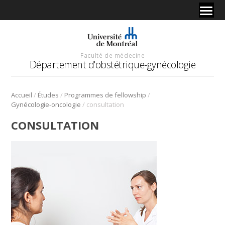
Faculté de médecine
Département d'obstétrique-gynécologie
/
/
/
Accueil
Études
Programmes de fellowship
/
Gynécologie-oncologie
consultation
CONSULTATION