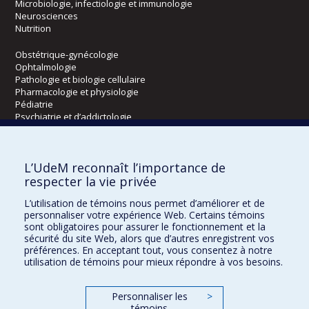
Microbiologie, infectiologie et immunologie
Neurosciences
Nutrition
Obstétrique-gynécologie
Ophtalmologie
Pathologie et biologie cellulaire
Pharmacologie et physiologie
Pédiatrie
Psychiatrie et d’addictologie
Radiologie, radio-oncologie et médecine nucléaire
L’UdeM reconnaît l’importance de
Écoles
respecter la vie privée
Kinésiologie et des sciences de l’activité physique
L’utilisation de témoins nous permet d’améliorer et de
Orthophonie et audiologie
personnaliser votre expérience Web. Certains témoins
Réadaptation
sont obligatoires pour assurer le fonctionnement et la
sécurité du site Web, alors que d’autres enregistrent vos
préférences. En acceptant tout, vous consentez à notre
Directions
utilisation de témoins pour mieux répondre à vos besoins.
DPC
CPASS
Personnaliser les
>
Éthique clinique
témoins