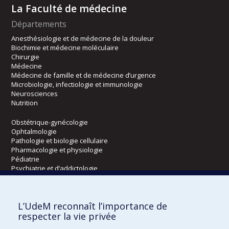
La Faculté de médecine
Départements
Anesthésiologie et de médecine de la douleur
Biochimie et médecine moléculaire
Chirurgie
Médecine
Médecine de famille et de médecine d’urgence
Microbiologie, infectiologie et immunologie
Neurosciences
Nutrition
Obstétrique-gynécologie
Ophtalmologie
Pathologie et biologie cellulaire
Pharmacologie et physiologie
Pédiatrie
Psychiatrie et d’addictologie
Radiologie, radio-oncologie et médecine nucléaire
L’UdeM reconnaît l’importance de
Écoles
respecter la vie privée
Kinésiologie et des sciences de l’activité physique