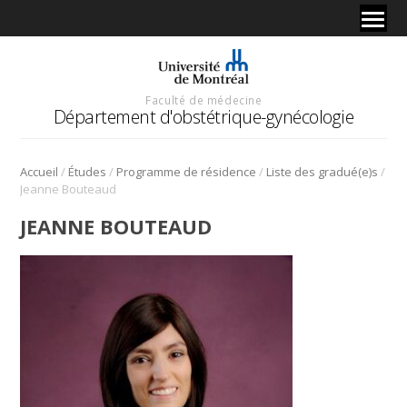
Faculté de médecine
Département d'obstétrique-gynécologie
/
/
/
/
Accueil
Études
Programme de résidence
Liste des gradué(e)s
Jeanne Bouteaud
JEANNE BOUTEAUD