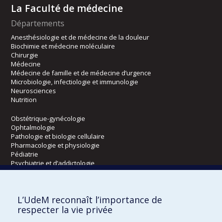
La Faculté de médecine
Départements
Anesthésiologie et de médecine de la douleur
Biochimie et médecine moléculaire
Chirurgie
Médecine
Médecine de famille et de médecine d’urgence
Microbiologie, infectiologie et immunologie
Neurosciences
Nutrition
Obstétrique-gynécologie
Ophtalmologie
Pathologie et biologie cellulaire
Pharmacologie et physiologie
Pédiatrie
Psychiatrie et d’addictologie
Radiologie, radio-oncologie et médecine nucléaire
L’UdeM reconnaît l’importance de
Écoles
respecter la vie privée
Kinésiologie et des sciences de l’activité physique