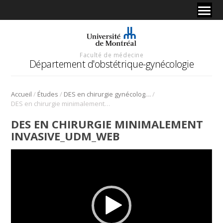
Faculté de médecine
Département d'obstétrique-gynécologie
/
/
/
Accueil
Études
DES en chirurgie gynécologique minimalement invasive
DES en chirurgie minimalement invasive_UdM_WEB
DES EN CHIRURGIE MINIMALEMENT
INVASIVE_UDM_WEB
Lecteur
vidéo