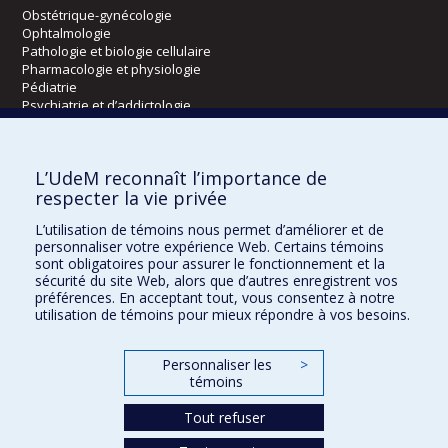
Obstétrique-gynécologie
Ophtalmologie
Pathologie et biologie cellulaire
Pharmacologie et physiologie
Pédiatrie
Psychiatrie et d’addictologie
Radiologie, radio-oncologie et médecine nucléaire
L’UdeM reconnaît l’importance de
Écoles
respecter la vie privée
Kinésiologie et des sciences de l’activité physique
L’utilisation de témoins nous permet d’améliorer et de
Orthophonie et audiologie
personnaliser votre expérience Web. Certains témoins
Réadaptation
sont obligatoires pour assurer le fonctionnement et la
sécurité du site Web, alors que d’autres enregistrent vos
préférences. En acceptant tout, vous consentez à notre
Directions
utilisation de témoins pour mieux répondre à vos besoins.
DPC
CPASS
Personnaliser les
>
Éthique clinique
témoins
Tout refuser