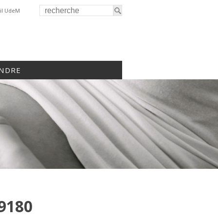
il UdeM
INDRE
9180