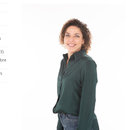
s
23)
mbre
rs