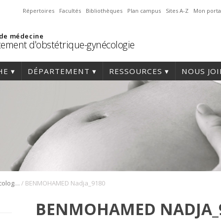
Répertoires
Facultés
Bibliothèques
Plan campus
Sites A-Z
Mon porta
 de médecine
ement d'obstétrique-gynécologie
HE
DÉPARTEMENT
RESSOURCES
NOUS JO
/
DES en chirurgie gynécologique minimalement invasive
BENMOHAMED Nadja_9180
BENMOHAMED NADJA_