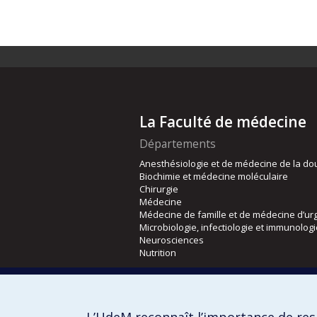
La Faculté de médecine
Départements
Anesthésiologie et de médecine de la do
Biochimie et médecine moléculaire
Chirurgie
Médecine
Médecine de famille et de médecine d’ur
Microbiologie, infectiologie et immunolog
Neurosciences
Nutrition
Écoles
Kinésiologie et des sciences de l’activité