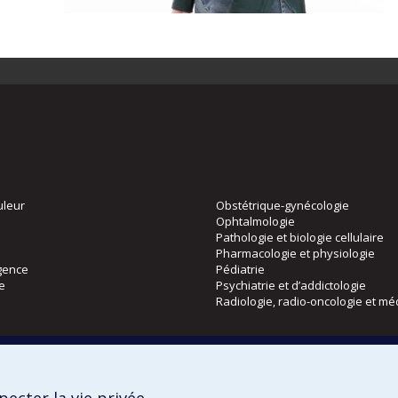
uleur
Obstétrique-gynécologie
Ophtalmologie
Pathologie et biologie cellulaire
Pharmacologie et physiologie
gence
Pédiatrie
ie
Psychiatrie et d’addictologie
Radiologie, radio-oncologie et mé
Directions
 physique
DPC